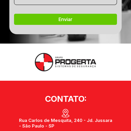
CONTATO:
Rua Carlos de Mesquita, 240 - Jd. Jussara
- São Paulo - SP