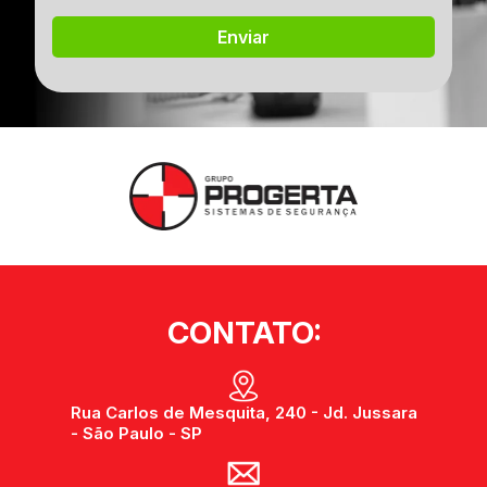
CONTATO:
Rua Carlos de Mesquita, 240 - Jd. Jussara
- São Paulo - SP