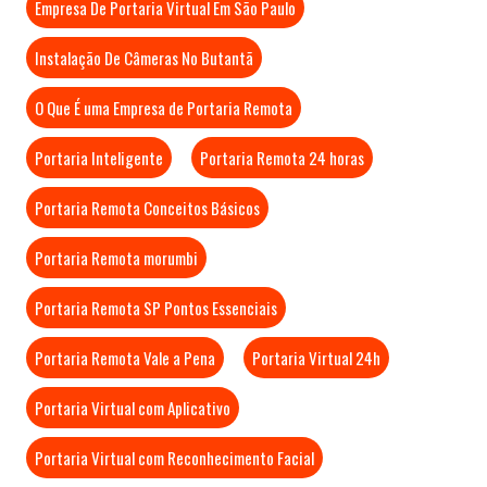
Empresa De Portaria Virtual Em São Paulo
Instalação De Câmeras No Butantã
O Que É uma Empresa de Portaria Remota
Portaria Inteligente
Portaria Remota 24 horas
Portaria Remota Conceitos Básicos
Portaria Remota morumbi
Portaria Remota SP Pontos Essenciais
Portaria Remota Vale a Pena
Portaria Virtual 24h
Portaria Virtual com Aplicativo
Portaria Virtual com Reconhecimento Facial