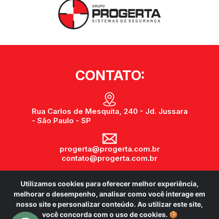
CONTATO:
Rua Carlos de Mesquita, 240 - Jd. Jussara
- São Paulo - SP
progerta@progerta.com.br
contato@progerta.com.br
Utilizamos cookies para oferecer melhor experiência,
(11) 3743-0743
melhorar o desempenho, analisar como você interage em
nosso site e personalizar conteúdo. Ao utilizar este site,
você concorda com o uso de cookies.
🍪